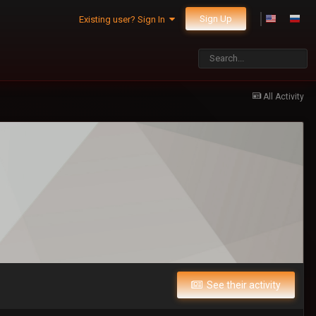
Sign Up
Existing user? Sign In
All Activity
See their activity