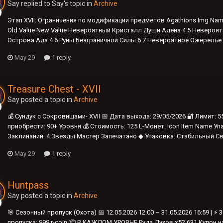
Say replied to Say's topic in
Archive
Этап XVII: Ограничения по модификации предметов Agathions Img Name
Old Value New Value Невероятный Кристалл Души Адена 4 5 Невероя
Острова Ада 4 6 Руны Безграничной Силы 6 7 Невероятное Ожерелье 
May 29
1 reply
Treasure Chest - XVII
Say posted a topic in
Archive
💰 Сундук с Сокровищами- XVII 📅 Дата выхода: 29/05/2026 🔐 Лимит: 
приобрести: 90+ Уровня 💰 Стоимость: 125 L-Монет. Icon Item Name Уп
Заклинаний: 4 Звезды Мастер Запечатано ◆ Упаковка: Стабильный Св
May 29
1 reply
Huntpass
Say posted a topic in
Archive
🎯 Сезонный пропуск (Охота) 📅 12.05.2026 12:00 – 31.05.2026 16:59 | ⚡
пропуска: 999 r-coin 📦 В КАЖДОМ УРОВНЕ Руда Духов ×52 631 Купон н