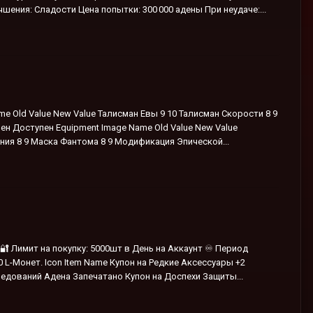
шения: Сладости Цена попытки: 300 000 адены При неудаче:...
me Old Value New Value Талисман Евы 9 10 Талисман Скорости 8 9
ен Доступен Equipment Image Name Old Value New Value
ия 8 9 Маска Фантома 8 9 Модификация Эпической...
6 🔐 Лимит на покупку: 5000шт в День на Аккаунт ♾️ Период
 L-Монет. Icon Item Name Купон на Редкие Аксессуары +2
едований Адена Запечатано Купон на Доспехи Защиты...