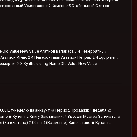
евероятный Усиливающий Камень ×5 Стабильный Свиток:...
 Old Value New Value Агатион Валакаса 3 4 Невероятный
Агатион Игнис 2 4 Невероятный Агатион Петрам 2 4 Equipment
ертия 2 3 Synthesis Img Name Old Value New Value ...
40000 шт/неделю на аккаунт ♾️ Период Продажи: 1 неделя 📈
Name ◆ Купон на Книгу Заклинаний: 4 Звезды Мастер Запечатано
Запечатано) (100 шт.) (Временно) Запечатано ◆ Купон на...