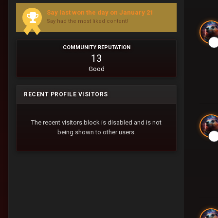
Say last won the day on January 21
Say had the most liked content!
COMMUNITY REPUTATION
13
Good
RECENT PROFILE VISITORS
The recent visitors block is disabled and is not
being shown to other users.