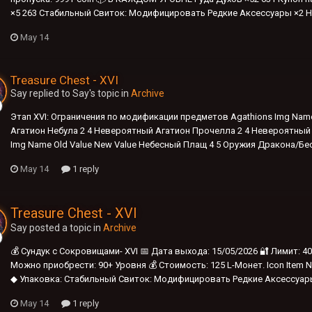
×5 263 Стабильный Свиток: Модифицировать Редкие Аксессуары ×2 Н
May 14
Treasure Chest - XVI
Say replied to Say's topic in
Archive
Этап XVI: Ограничения по модификации предметов Agathions Img Name
Агатион Небула 2 4 Невероятный Агатион Прочелла 2 4 Невероятный 
Img Name Old Value New Value Небесный Плащ 4 5 Оружия Дракона/Бессм
May 14
1 reply
Treasure Chest - XVI
Say posted a topic in
Archive
💰 Сундук с Сокровищами- XVI 📅 Дата выхода: 15/05/2026 🔐 Лимит: 
Можно приобрести: 90+ Уровня 💰 Стоимость: 125 L-Монет. Icon Item 
◆ Упаковка: Стабильный Свиток: Модифицировать Редкие Аксессуары (
May 14
1 reply