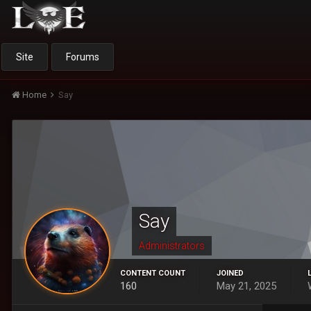
Site
Forums
Home
Say
Say
Administrators
CONTENT COUNT
JOINED
160
May 21, 2025