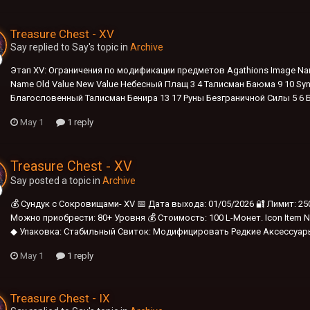
Treasure Chest - XV
Say replied to Say's topic in
Archive
Этап XV: Ограничения по модификации предметов Agathions Image Nam
Name Old Value New Value Небесный Плащ 3 4 Талисман Баюма 9 10 Syn
Благословенный Талисман Бенира 13 17 Руны Безграничной Силы 5 6 
May 1
1 reply
Treasure Chest - XV
Say posted a topic in
Archive
💰 Сундук с Сокровищами- XV 📅 Дата выхода: 01/05/2026 🔐 Лимит: 2
Можно приобрести: 80+ Уровня 💰 Стоимость: 100 L-Монет. Icon Item 
◆ Упаковка: Стабильный Свиток: Модифицировать Редкие Аксессуары (
May 1
1 reply
Treasure Chest - IX