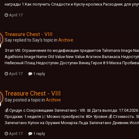
награды 1 Как получить Сладости и Куклу-кролика Расходник для улуч
April 17
Treasure Chest - VIII
Say replied to Say's topic in
Archive
Этап VIII: Ограничения по модификации предметов Talismans Image Na
Agathions Image Name Old Value New Value Агатион Валакаса Недоступ
Небесный Плащ Недоступен Доступен Венец Героя 8 9 Маска Пробиван
April 17
1 reply
Treasure Chest - VIII
Say posted a topic in
Archive
💰 Сундук с Сокровищами Запечатано - VIII. 📅 Дата выхода: 17.04.202
Продажи: 1 неделя 📈 Можно приобрести: 80+ Уровня 💰 Стоимость: 50
Запечатано Купон на Оружие Монарха Льда Запечатано Дневник Иссл
April 17
1 reply