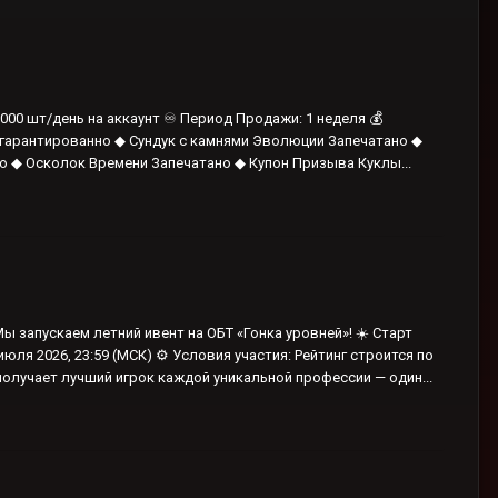
1000 шт/день на аккаунт ♾️ Период Продажи: 1 неделя 💰
 ✔ гарантированно ◆ Сундук с камнями Эволюции Запечатано ◆
 ◆ Осколок Времени Запечатано ◆ Купон Призыва Куклы...
 Мы запускаем летний ивент на ОБТ «Гонка уровней»! ☀️ Старт
июля 2026, 23:59 (МСК) ⚙️ Условия участия: Рейтинг строится по
получает лучший игрок каждой уникальной профессии — один...