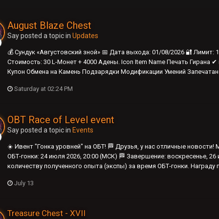
August Blaze Chest
Say posted a topic in
Updates
💰 Сундук «Августовский зной» 📅 Дата выхода: 01/08/2026 🔐 Лимит: 
Стоимость: 30 L-Монет + 4000 Адены. Icon Item Name Печать Гирана
Купон Обмена на Камень Подзарядки Модификации Умений Запечатано
Saturday at 02:24 PM
OBT Race of Level event
Say posted a topic in
Events
☀️ Ивент "Гонка уровней" на ОБТ! 🏁 Друзья, у нас отличные новости!
ОБТ-гонки: 24 июля 2026, 20:00 (МСК) 🏁 Завершение: воскресенье, 26 
количеству полученного опыта (экспы) за время ОБТ-гонки. Награду 
July 13
Treasure Chest - XVII