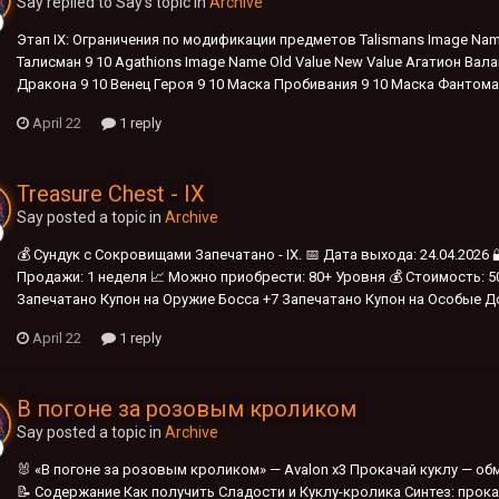
Say replied to Say's topic in
Archive
Этап IX: Ограничения по модификации предметов Talismans Image Nam
Талисман 9 10 Agathions Image Name Old Value New Value Агатион Вала
Дракона 9 10 Венец Героя 9 10 Маска Пробивания 9 10 Маска Фантома 9 
April 22
1 reply
Treasure Chest - IX
Say posted a topic in
Archive
💰 Сундук с Сокровищами Запечатано - IX. 📅 Дата выхода: 24.04.2026 
Продажи: 1 неделя 📈 Можно приобрести: 80+ Уровня 💰 Стоимость: 50
Запечатано Купон на Оружие Босса +7 Запечатано Купон на Особые Д
April 22
1 reply
В погоне за розовым кроликом
Say posted a topic in
Archive
🐰 «В погоне за розовым кроликом» — Avalon x3 Прокачай куклу — обме
📝 Содержание Как получить Сладости и Куклу-кролика Синтез: прока