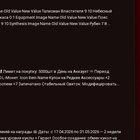
e Old Value New Value Талисман Властителя 9 10 Небесный
каса 0 1 Equipment Image Name Old Value New Value Пояс
10 Synthesis Image Name Old Value New Value Рубин 7 8 ...
🔐 Лимит на покупку: 5000шт в День на Аккаунт ♾️ Период
 L-Монет. Icon Item Name Купон на Редкие Аксессуары +2
оспехи +7 Запечатано Стабильный Свиток: Модифицировать...
няй на награды 📅 Даты: с 17.04.2026 по 01.05.2026 — 2 недели
чка уровня куклы + Гарант Особое создание: обмен кукол на