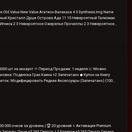
 Old Value New Value Агатион Валакаса 4 5 Synthesis Img Name
тный Кристалл Души Острова Ада 11 15 Невероятный Талисман
Игниса 2 3 Невероятное Ожерелье Прочеллы 2 3 Невероятное...
55000 шт на аккаунт ♾️ Период Продажи: 1 неделя 📈 Можно
аковка: Подвеска Гран Каина +2 Запечатано ◆ Купон на Книгу
иток: Модифицировать Редкие Аксессуары (Запечатано) (100...
 300 000 очков за уровень | 🏆 20 уровней ⭐ Активация Premium
а Заряды Души ×5 263 Свиток: L2 Essence ×5 263 Печать Гирана