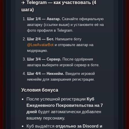
✈️
Telegram — как участвовать (4
шага)
Шаг 1/4 — Аватар.
Скачайте официальную
аватарку (ссылки выше) и установите её на
фото профиля в Telegram.
Шаг 2/4 — Бот.
Напишите боту
@LoeAvatarBot
и отправьте аватар на
модерацию.
Шаг 3/4 — Сервер.
После одобрения
аватара выберите игровой сервер в боте.
Шаг 4/4 — Никнейм.
Введите игровой
никнейм для завершения регистрации.
Условия бонуса
После успешной регистрации
Куб
Ежедневного Покровительства на 7
дней
будет автоматически добавлен
вашему персонажу.
Куб выдаётся
отдельно за Discord и