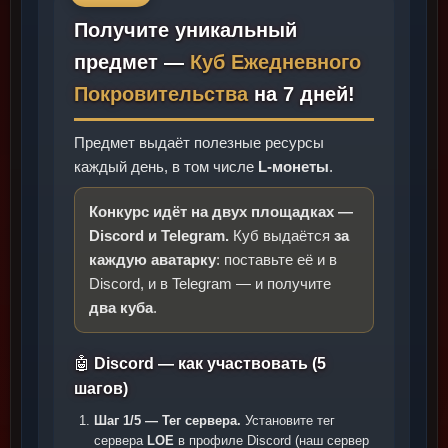
Получите уникальный
предмет —
Куб Ежедневного
Покровительства
на 7 дней!
Предмет выдаёт полезные ресурсы
каждый день, в том числе
L-монеты
.
Конкурс идёт на двух площадках —
Discord и Telegram.
Куб выдаётся
за
каждую аватарку
: поставьте её и в
Discord, и в Telegram — и получите
два куба
.
🤖
Discord — как участвовать (5
шагов)
Шаг 1/5 — Тег сервера.
Установите тег
сервера
LOE
в профиле Discord (наш сервер