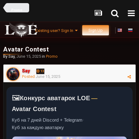
Promo
Sign Up
Existing user? Sign In
Avatar Contest
By
Say
,
June 15, 2025
in
Promo
Say
13
Posted
June 15, 2025
🖼️
Конкурс аватарок LOE
—
Avatar Contest
Куб на 7 дней
·
Discord + Telegram
·
Куб за каждую аватарку