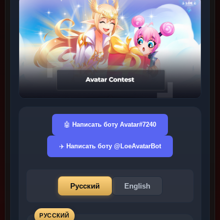
🤖
Написать боту Avatar#7240
✈️
Написать боту @LoeAvatarBot
Русский
English
РУССКИЙ