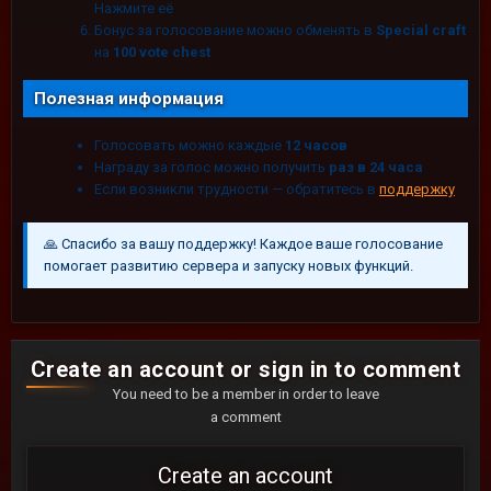
Нажмите её
Бонус за голосование можно обменять в
Special craft
на
100 vote chest
Полезная информация
Голосовать можно каждые
12 часов
Награду за голос можно получить
раз в 24 часа
Если возникли трудности — обратитесь в
поддержку
🙏
Спасибо за вашу поддержку! Каждое ваше голосование
помогает развитию сервера и запуску новых функций.
Create an account or sign in to comment
You need to be a member in order to leave
a comment
Create an account