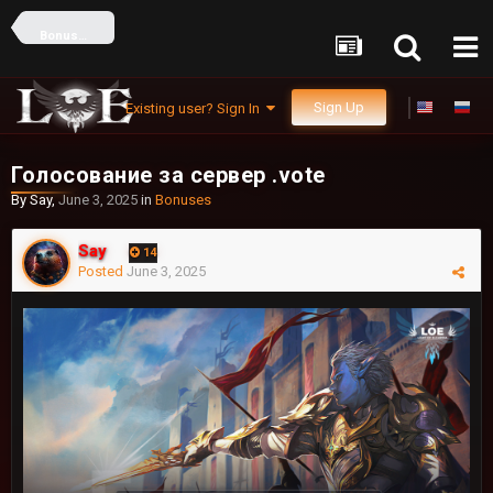
Bonuses
Sign Up
Existing user? Sign In
Голосование за сервер .vote
By
Say
,
June 3, 2025
in
Bonuses
Say
14
Posted
June 3, 2025