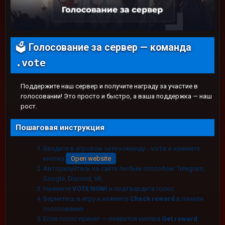
Голосование за сервер — команда
🗳️
.vote
Поддержите наш сервер и получите награду за участие в
голосовании! Это просто и быстро, а ваша поддержка — наш
рост.
Пошаговая инструкция
Введите в игровом чате команду
.vote
и нажмите
кнопку
Open website
Авторизуйтесь на сайте любым способом: Telegram,
Google, Discord, VK
Нажмите
VOTE NOW!
и подтвердите голос
Вернитесь в игру и нажмите
Check reward
в панели
голосования
Если голос принят — появится кнопка
Get reward
.