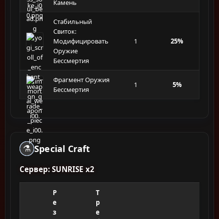
Камень
Стабильный
Свиток:
Модифицировать
1
25%
Оружие
Бессмертия
Фрагмент Оружия
1
5%
Бессмертия
Special Craft
⚗️
Сервер: SUNRISE x2
Р
Т
е
р
з
е