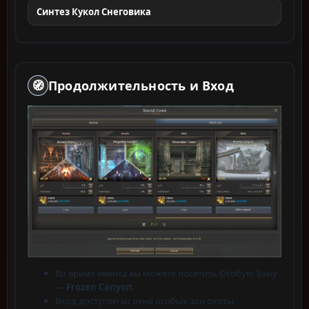
Синтез Кукол Снеговика
🧭
Продолжительность и Вход
Во время ивента вы можете посетить Особую Зону
—
Frozen Canyon.
Вход доступен из окна особых зон охоты.