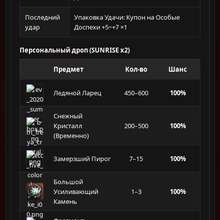
Последний
Упаковка Удачи: Купон на Особые
удар
Доспехи +5~+7 ×1
Персональный дроп (SUNRISE x2)
Предмет
Кол-во
Шанс
Ледяной Ларец
450–600
100%
Снежный
Кристалл
200–500
100%
(Временно)
Замерзший Пирог
7–15
100%
Большой
Усиливающий
1–3
100%
Камень