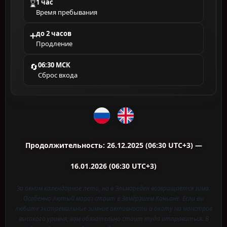
1 час
⌛
Время пребывания
до 2 часов
➕
Продление
06:30 МСК
🔄
Сброс входа
Продолжительность: 26.12.2025 (06:30 UTC+3) —
16.01.2026 (06:30 UTC+3)
За окном календарное лето, но в Эльмореден возвращается зима.
Особенно лютый мороз стоит в Замёрзшем Каньоне. Если вы
любите экстремальные зимние активности и охоту на монстров
высокого уровня, вам обязательно стоит туда отправиться. В