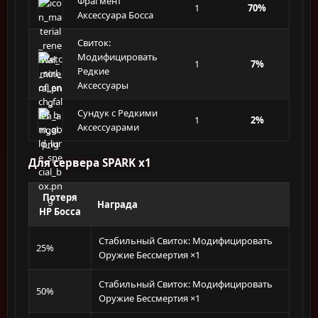
Фрагмент
1
70%
Аксессуара Босса
Свиток:
Модифицировать
1
7%
Редкие
Аксессуары
Сундук с Редкими
1
2%
Аксессуарами
Для сервера SPARK x1
Потеря
Награда
HP Босса
Стабильный Свиток: Модифицировать
25%
Оружие Бессмертия ×1
Стабильный Свиток: Модифицировать
50%
Оружие Бессмертия ×1