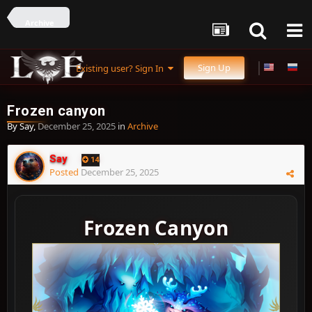
Archive
Sign Up
Existing user? Sign In
Frozen canyon
By
Say
,
December 25, 2025
in
Archive
Say
14
Posted
December 25, 2025
Frozen Canyon