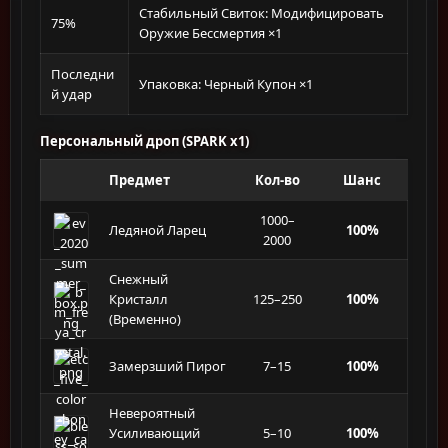
Стабильный Свиток: Модифицировать
75%
Оружие Бессмертия ×1
Последни
Упаковка: Черный Купон ×1
й удар
Персональный дроп (SPARK x1)
Предмет
Кол-во
Шанс
1000–
Ледяной Ларец
100%
2000
Снежный
Кристалл
125–250
100%
(Временно)
Замерзший Пирог
7–15
100%
Невероятный
Усиливающий
5–10
100%