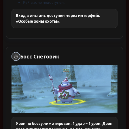
PvP в зоне недоступен.
Вход в инстанс доступен через интерфейс
«Особые зоны охоты».
Босс Снеговик
☃️
Урон по боссу лимитирован: 1 удар = 1 урон. Дроп